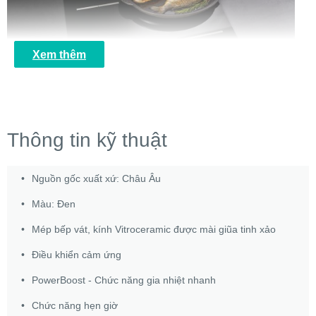
Xem thêm
Thông tin kỹ thuật
FishZone
Những loại chảo hoặc nồi rộng hơn sẽ tìm thấy vị trí của
chúng
Nguồn gốc xuất xứ:
Châu Âu
Bật FishZone sẽ biến vùng nấu tròn truyền thống thành bề mặt hình
bầu dục lớn hơn, đặc biệt phù hợp với các loại nồi rộng hơn.
Màu:
Đen
Mép bếp vát, kính Vitroceramic được mài giũa tinh xảo
Điều khiển cảm ứng
PowerBoost - Chức năng gia nhiệt nhanh
Chức năng hẹn giờ