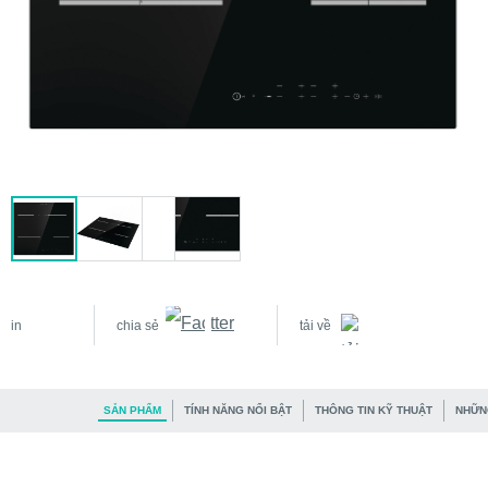
in
chia sẻ
tải về
SẢN PHẨM
TÍNH NĂNG NỔI BẬT
THÔNG TIN KỸ THUẬT
NHỮN