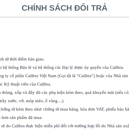
CHÍNH SÁCH ĐỔI TRẢ
nh từ thời điểm bàn giao.
 hệ thống Bán lẻ và hệ thống các Đại lý được ủy quyền của Calibra.
ty cổ phần Calibra Việt Nam (Gọi tắt là “Calibra”) hoặc của Nhà sản 
c Kỹ thuật viên của Calibra.
 thùng, xốp và đầy đủ các phụ kiện kèm theo, quà khuyến mãi (nếu có
 (trầy xước, vỡ, móp méo, ố vàng…).
 chứng từ kèm theo như: chứng từ mua hàng, hóa đơn VAT, phiếu bảo hà
ao hơn sản phẩm đã mua.
. sẽ do Calibra thực hiện miễn phí đối với trường hợp lỗi do Nhà sản xuấ