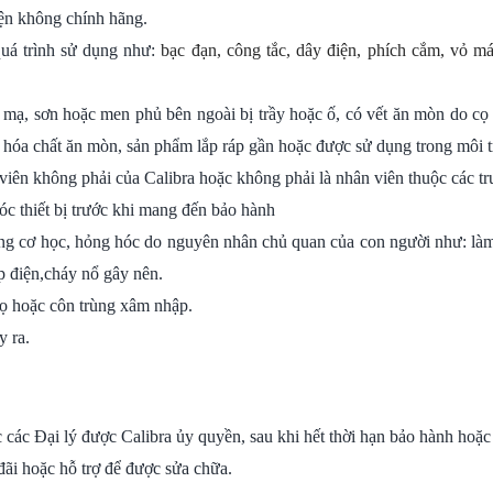
ện không chính hãng.
quá trình sử dụng như:
bạc đạn, công tắc, dây điện, phích cắm, vỏ máy
 mạ, sơn hoặc men phủ bên ngoài bị trầy hoặc ố, có vết ăn mòn do cọ 
y hóa chất ăn mòn, sản phẩm lắp ráp gần hoặc được sử dụng trong môi 
ên không phải của Calibra hoặc không phải là nhân viên thuộc các tr
c thiết bị trước khi mang đến bảo hành
g cơ học, hỏng hóc do nguyên nhân chủ quan của con người như: làm r
p điện,cháy nổ gây nên.
ọ hoặc côn trùng xâm nhập.
y ra.
ặc các Đại lý được Calibra ủy quyền, sau khi hết thời hạn bảo hành ho
đãi hoặc hỗ trợ để được sửa chữa.