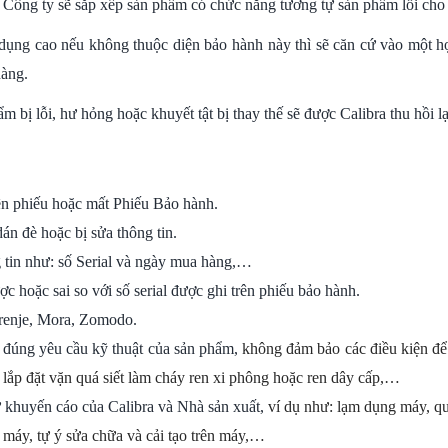
 lâu, Công ty sẽ sắp xếp sản phẩm có chức năng tương tự sản phẩm lỗi c
ử dụng cao nếu không thuộc diện bảo hành này thì sẽ căn cứ vào một
hàng.
m bị lỗi, hư hỏng hoặc khuyết tật bị thay thế sẽ được Calibra thu hồi lạ
ên phiếu hoặc mất Phiếu Bảo hành.
án đè hoặc bị sửa thông tin.
 tin như: số Serial và ngày mua hàng,…
c hoặc sai so với số serial được ghi trên phiếu bảo hành.
renje, Mora, Zomodo.
 đúng yêu cầu kỹ thuật của sản phẩm,
không đảm bảo các điều kiện để
h lắp đặt vặn quá siết làm cháy ren xi phông hoặc ren dây cấp,…
khuyến cáo của Calibra và Nhà sản xuất,
ví dụ như: lạm dụng máy, quá
 máy, tự ý sửa chữa và cải tạo trên máy,…