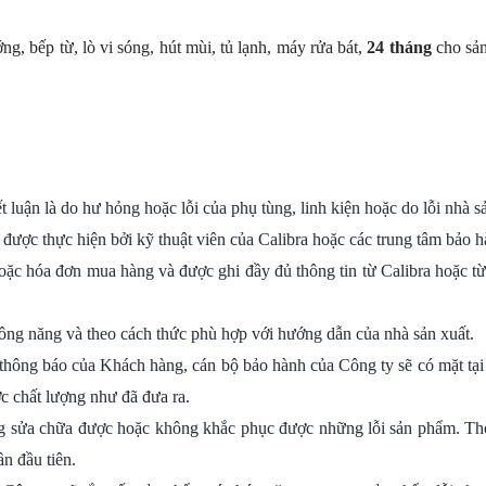
g, bếp từ, lò vi sóng, hút mùi, tủ lạnh, máy rửa bát,
24 tháng
cho sản
luận là do hư hỏng hoặc lỗi của phụ tùng, linh kiện hoặc do lỗi nhà sả
hể được thực hiện bởi kỹ thuật viên của Calibra hoặc các trung tâm bả
ặc hóa đơn mua hàng và được ghi đầy đủ thông tin từ Calibra hoặc từ đ
ng năng và theo cách thức phù hợp với hướng dẫn của nhà sản xuất.
thông báo của Khách hàng, cán bộ bảo hành của Công ty sẽ có mặt tại 
c chất lượng như đã đưa ra.
 sửa chữa được hoặc không khắc phục được những lỗi sản phẩm. Thời
ần đầu tiên.