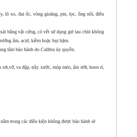
, lò xo, đai ốc, vòng gioăng, pin, lọc, ống nối, điều
xát bằng vật cứng, có vết sử dụng giẻ lau chùi không
trường ẩm, acid, kiềm hoặc bụi bặm.
ung tâm bảo hành do Calibra ủy quyền.
ơi,vỡ, va đập, trầy xước, móp méo, ẩm ướt, hoen rỉ,
ặc nằm trong các điều kiện không được bảo hành sẽ